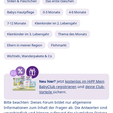
Stillen & Fläschchen
Das erste Gläschen
Babys Hautpflege
0-3 Monate
4-6 Monate
7-12 Monate
Kleinkinder im 2. Lebensjahr
Kleinkinder im 3. Lebensjahr
Thema des Monats
Eltern in meiner Region
Flohmarkt
Wichteln, Wanderpakete & Co
Neu hier?
Jetzt
kostenlos im HiPP Mein
BabyClub registrieren
und
deine Club-
Vorteile
sichern.
Bitte beachten: Dieses Forum bildet nur allgemeine
Informationen zum Inhalt der Fragen ab. Die Antworten sind
unverbindlich und können aufgrund der räumlichen Distanz