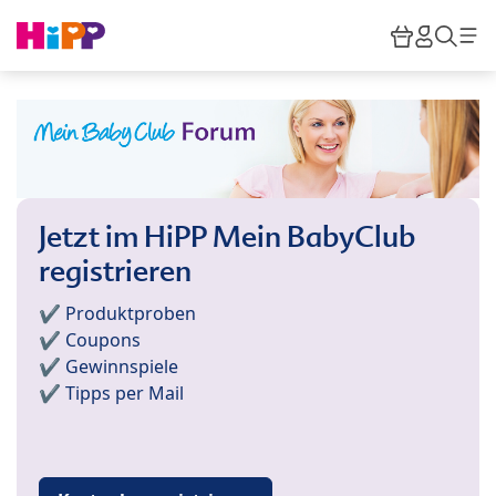
Skip to main content
Warenkor
HiPP M
Such
Jetzt im HiPP Mein BabyClub
registrieren
✔️ Produktproben
✔️ Coupons
✔️ Gewinnspiele
✔️ Tipps per Mail