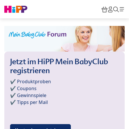
Skip to main content
Warenkor
HiPP M
Such
Jetzt im HiPP Mein BabyClub
registrieren
✔️ Produktproben
✔️ Coupons
✔️ Gewinnspiele
✔️ Tipps per Mail