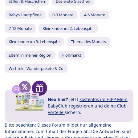
Stillen & Fläschchen
Das erste Gläschen
Babys Hautpflege
0-3 Monate
4-6 Monate
7-12 Monate
Kleinkinder im 2. Lebensjahr
Kleinkinder im 3. Lebensjahr
Thema des Monats
Eltern in meiner Region
Flohmarkt
Wichteln, Wanderpakete & Co
Neu hier?
Jetzt
kostenlos im HiPP Mein
BabyClub registrieren
und
deine Club-
Vorteile
sichern.
Bitte beachten: Dieses Forum bildet nur allgemeine
Informationen zum Inhalt der Fragen ab. Die Antworten sind
unverbindlich und können aufgrund der räumlichen Distanz