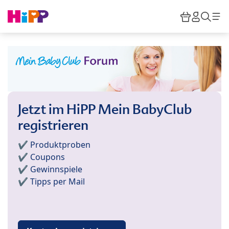
Skip to main content
Warenkor
HiPP M
Such
Jetzt im HiPP Mein BabyClub
registrieren
✔️ Produktproben
✔️ Coupons
✔️ Gewinnspiele
✔️ Tipps per Mail