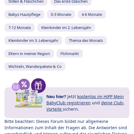
Stillen & Fläschchen
Das erste Gläschen
Babys Hautpflege
0-3 Monate
4-6 Monate
7-12 Monate
Kleinkinder im 2. Lebensjahr
Kleinkinder im 3. Lebensjahr
Thema des Monats
Eltern in meiner Region
Flohmarkt
Wichteln, Wanderpakete & Co
Neu hier?
Jetzt
kostenlos im HiPP Mein
BabyClub registrieren
und
deine Club-
Vorteile
sichern.
Bitte beachten: Dieses Forum bildet nur allgemeine
Informationen zum Inhalt der Fragen ab. Die Antworten sind
unverbindlich und können aufgrund der räumlichen Distanz