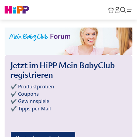
Skip to main content
Warenkor
HiPP M
Such
Jetzt im HiPP Mein BabyClub
registrieren
✔️ Produktproben
✔️ Coupons
✔️ Gewinnspiele
✔️ Tipps per Mail