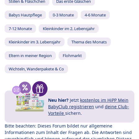
Stillen & Fläschchen
Das erste Gläschen
Babys Hautpflege
0-3 Monate
4-6 Monate
7-12 Monate
Kleinkinder im 2. Lebensjahr
Kleinkinder im 3. Lebensjahr
Thema des Monats
Eltern in meiner Region
Flohmarkt
Wichteln, Wanderpakete & Co
Neu hier?
Jetzt
kostenlos im HiPP Mein
BabyClub registrieren
und
deine Club-
Vorteile
sichern.
Bitte beachten: Dieses Forum bildet nur allgemeine
Informationen zum Inhalt der Fragen ab. Die Antworten sind
unverbindlich und können aufgrund der räumlichen Distanz