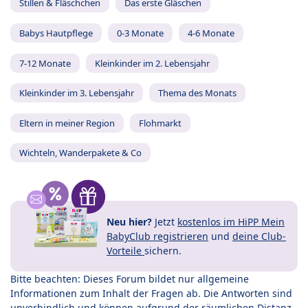
Stillen & Fläschchen
Das erste Gläschen
Babys Hautpflege
0-3 Monate
4-6 Monate
7-12 Monate
Kleinkinder im 2. Lebensjahr
Kleinkinder im 3. Lebensjahr
Thema des Monats
Eltern in meiner Region
Flohmarkt
Wichteln, Wanderpakete & Co
Neu hier?
Jetzt
kostenlos im HiPP Mein
BabyClub registrieren
und
deine Club-
Vorteile
sichern.
Bitte beachten: Dieses Forum bildet nur allgemeine
Informationen zum Inhalt der Fragen ab. Die Antworten sind
unverbindlich und können aufgrund der räumlichen Distanz