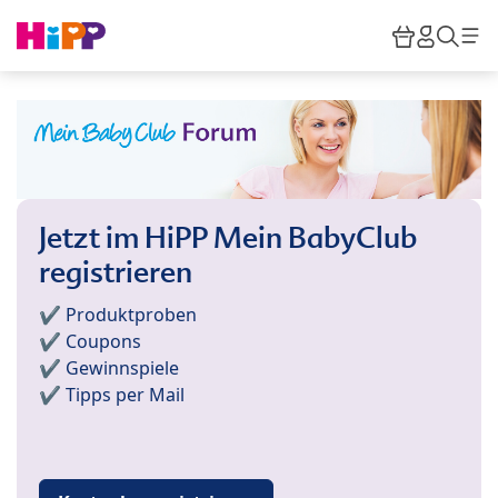
Skip to main content
Warenkor
HiPP M
Such
Jetzt im HiPP Mein BabyClub
registrieren
✔️ Produktproben
✔️ Coupons
✔️ Gewinnspiele
✔️ Tipps per Mail