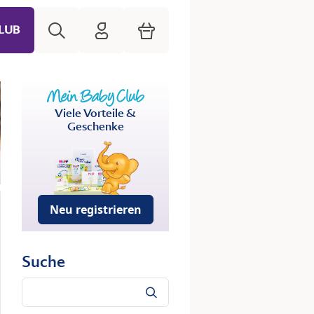
Suche
HiPP Mein Babyclub
Warenkorb
LUB
Viele Vorteile &
Geschenke
Neu registrieren
Suche
Suche