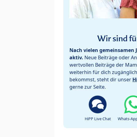
Wir sind fü
Nach vielen gemeinsamen J
aktiv.
Neue Beiträge oder Ant
wertvollen Beiträge der Mam
weiterhin für dich zugänglic
bekommst, steht dir unser
H
gerne zur Seite.
HiPP Live Chat
Whats-App