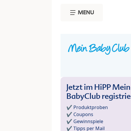
Skip to main content
MENU
Jetzt im HiPP Mein
BabyClub registri
✔️ Produktproben
✔️ Coupons
✔️ Gewinnspiele
✔️ Tipps per Mail