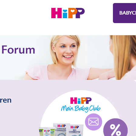
BABYC
eren