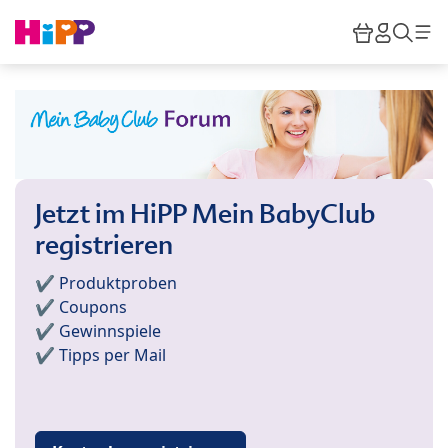
Skip to main content
Warenkor
HiPP M
Such
Jetzt im HiPP Mein BabyClub
registrieren
✔️ Produktproben
✔️ Coupons
✔️ Gewinnspiele
✔️ Tipps per Mail