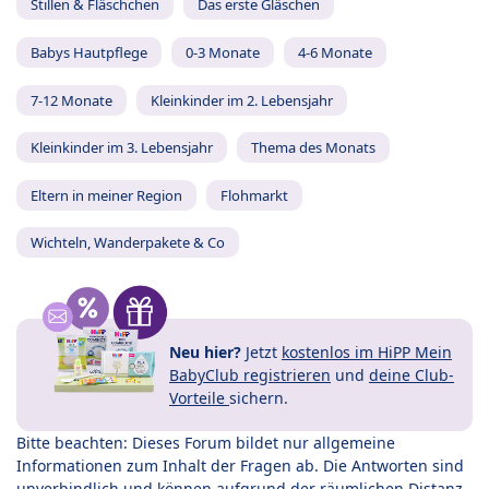
Stillen & Fläschchen
Das erste Gläschen
Babys Hautpflege
0-3 Monate
4-6 Monate
7-12 Monate
Kleinkinder im 2. Lebensjahr
Kleinkinder im 3. Lebensjahr
Thema des Monats
Eltern in meiner Region
Flohmarkt
Wichteln, Wanderpakete & Co
Neu hier?
Jetzt
kostenlos im HiPP Mein
BabyClub registrieren
und
deine Club-
Vorteile
sichern.
Bitte beachten: Dieses Forum bildet nur allgemeine
Informationen zum Inhalt der Fragen ab. Die Antworten sind
unverbindlich und können aufgrund der räumlichen Distanz