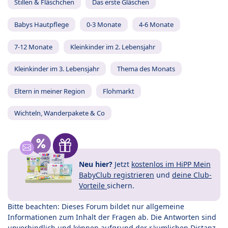
Stillen & Fläschchen
Das erste Gläschen
Babys Hautpflege
0-3 Monate
4-6 Monate
7-12 Monate
Kleinkinder im 2. Lebensjahr
Kleinkinder im 3. Lebensjahr
Thema des Monats
Eltern in meiner Region
Flohmarkt
Wichteln, Wanderpakete & Co
Neu hier?
Jetzt
kostenlos im HiPP Mein
BabyClub registrieren
und
deine Club-
Vorteile
sichern.
Bitte beachten: Dieses Forum bildet nur allgemeine
Informationen zum Inhalt der Fragen ab. Die Antworten sind
unverbindlich und können aufgrund der räumlichen Distanz