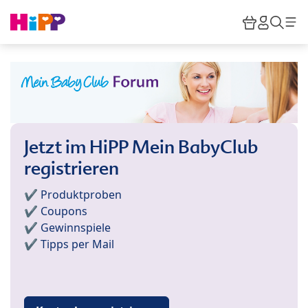
Skip to main content
Warenkor
HiPP M
Such
Jetzt im HiPP Mein BabyClub
registrieren
✔️ Produktproben
✔️ Coupons
✔️ Gewinnspiele
✔️ Tipps per Mail