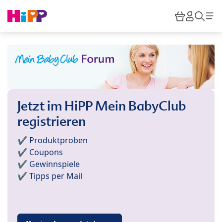
Skip to main content
Warenkor
HiPP M
Such
Jetzt im HiPP Mein BabyClub
registrieren
✔️ Produktproben
✔️ Coupons
✔️ Gewinnspiele
✔️ Tipps per Mail