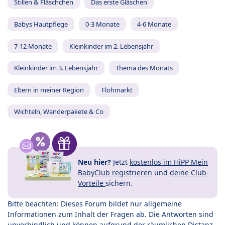
Stillen & Fläschchen
Das erste Gläschen
Babys Hautpflege
0-3 Monate
4-6 Monate
7-12 Monate
Kleinkinder im 2. Lebensjahr
Kleinkinder im 3. Lebensjahr
Thema des Monats
Eltern in meiner Region
Flohmarkt
Wichteln, Wanderpakete & Co
Neu hier?
Jetzt
kostenlos im HiPP Mein
BabyClub registrieren
und
deine Club-
Vorteile
sichern.
Bitte beachten: Dieses Forum bildet nur allgemeine
Informationen zum Inhalt der Fragen ab. Die Antworten sind
unverbindlich und können aufgrund der räumlichen Distanz