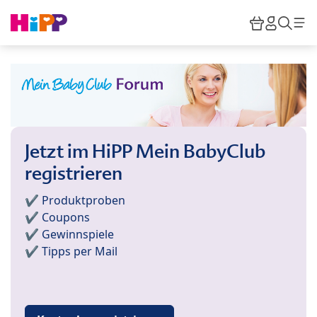
Skip to main content
Warenkor
HiPP M
Such
Jetzt im HiPP Mein BabyClub
registrieren
✔️ Produktproben
✔️ Coupons
✔️ Gewinnspiele
✔️ Tipps per Mail