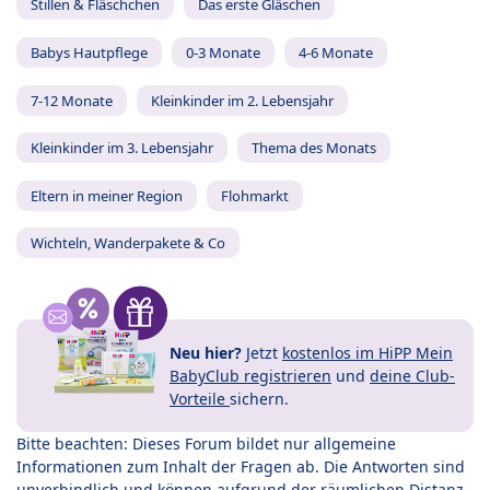
Stillen & Fläschchen
Das erste Gläschen
Babys Hautpflege
0-3 Monate
4-6 Monate
7-12 Monate
Kleinkinder im 2. Lebensjahr
Kleinkinder im 3. Lebensjahr
Thema des Monats
Eltern in meiner Region
Flohmarkt
Wichteln, Wanderpakete & Co
Neu hier?
Jetzt
kostenlos im HiPP Mein
BabyClub registrieren
und
deine Club-
Vorteile
sichern.
Bitte beachten: Dieses Forum bildet nur allgemeine
Informationen zum Inhalt der Fragen ab. Die Antworten sind
unverbindlich und können aufgrund der räumlichen Distanz