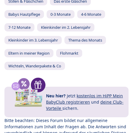
Stillen & Fläschchen
Das erste Gläschen
Babys Hautpflege
0-3 Monate
4-6 Monate
7-12 Monate
Kleinkinder im 2. Lebensjahr
Kleinkinder im 3. Lebensjahr
Thema des Monats
Eltern in meiner Region
Flohmarkt
Wichteln, Wanderpakete & Co
Neu hier?
Jetzt
kostenlos im HiPP Mein
BabyClub registrieren
und
deine Club-
Vorteile
sichern.
Bitte beachten: Dieses Forum bildet nur allgemeine
Informationen zum Inhalt der Fragen ab. Die Antworten sind
unverbindlich und können aufgrund der räumlichen Distanz