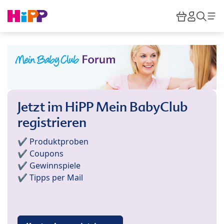
Skip to main content
Warenkor
HiPP M
Such
Jetzt im HiPP Mein BabyClub
registrieren
✔️ Produktproben
✔️ Coupons
✔️ Gewinnspiele
✔️ Tipps per Mail