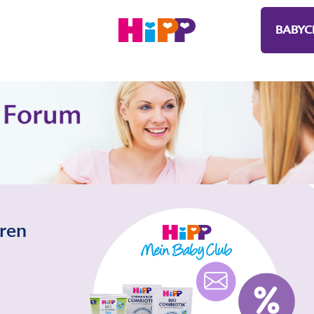
BABYC
eren