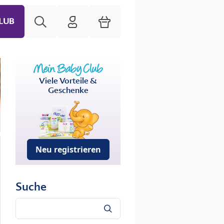
Suche
HiPP Mein Babyclub
Warenkorb
LUB
Viele Vorteile &
Geschenke
Neu registrieren
Suche
Suche