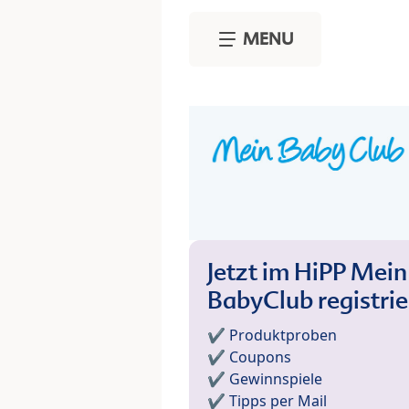
Skip to main content
MENU
Jetzt im HiPP Mein
BabyClub registri
✔️ Produktproben
✔️ Coupons
✔️ Gewinnspiele
✔️ Tipps per Mail