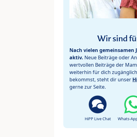
Wir sind fü
Nach vielen gemeinsamen J
aktiv.
Neue Beiträge oder Ant
wertvollen Beiträge der Mam
weiterhin für dich zugänglic
bekommst, steht dir unser
H
gerne zur Seite.
HiPP Live Chat
Whats-App