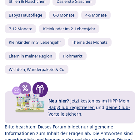
Stillen & Fläschchen
Das erste Gläschen
Babys Hautpflege
0-3 Monate
4-6 Monate
7-12 Monate
Kleinkinder im 2. Lebensjahr
Kleinkinder im 3. Lebensjahr
Thema des Monats
Eltern in meiner Region
Flohmarkt
Wichteln, Wanderpakete & Co
Neu hier?
Jetzt
kostenlos im HiPP Mein
BabyClub registrieren
und
deine Club-
Vorteile
sichern.
Bitte beachten: Dieses Forum bildet nur allgemeine
Informationen zum Inhalt der Fragen ab. Die Antworten sind
unverbindlich und können aufgrund der räumlichen Distanz