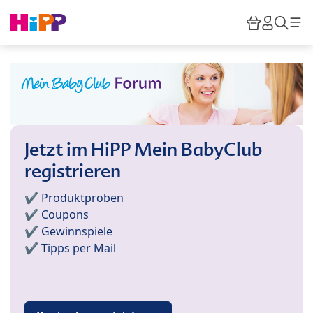
Skip to main content
Warenkor
HiPP M
Such
Jetzt im HiPP Mein BabyClub
registrieren
✔️ Produktproben
✔️ Coupons
✔️ Gewinnspiele
✔️ Tipps per Mail