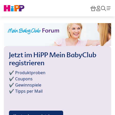
Skip to main content
Warenkor
HiPP M
Such
Jetzt im HiPP Mein BabyClub
registrieren
✔️ Produktproben
✔️ Coupons
✔️ Gewinnspiele
✔️ Tipps per Mail