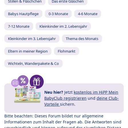
Stillen & Fläschchen
Das erste Gläschen
Babys Hautpflege
0-3 Monate
4-6 Monate
7-12 Monate
Kleinkinder im 2. Lebensjahr
Kleinkinder im 3. Lebensjahr
Thema des Monats
Eltern in meiner Region
Flohmarkt
Wichteln, Wanderpakete & Co
Neu hier?
Jetzt
kostenlos im HiPP Mein
BabyClub registrieren
und
deine Club-
Vorteile
sichern.
Bitte beachten: Dieses Forum bildet nur allgemeine
Informationen zum Inhalt der Fragen ab. Die Antworten sind
unverbindlich und können aufgrund der räumlichen Distanz