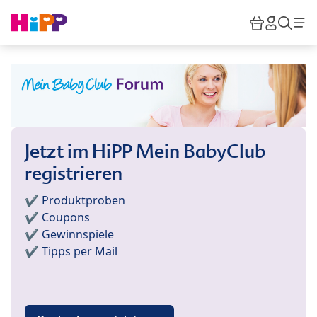
Skip to main content
Warenkor
HiPP M
Such
Jetzt im HiPP Mein BabyClub
registrieren
✔️ Produktproben
✔️ Coupons
✔️ Gewinnspiele
✔️ Tipps per Mail