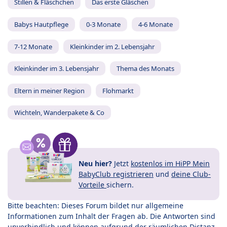
Stillen & Fläschchen
Das erste Gläschen
Babys Hautpflege
0-3 Monate
4-6 Monate
7-12 Monate
Kleinkinder im 2. Lebensjahr
Kleinkinder im 3. Lebensjahr
Thema des Monats
Eltern in meiner Region
Flohmarkt
Wichteln, Wanderpakete & Co
Neu hier?
Jetzt
kostenlos im HiPP Mein
BabyClub registrieren
und
deine Club-
Vorteile
sichern.
Bitte beachten: Dieses Forum bildet nur allgemeine
Informationen zum Inhalt der Fragen ab. Die Antworten sind
unverbindlich und können aufgrund der räumlichen Distanz