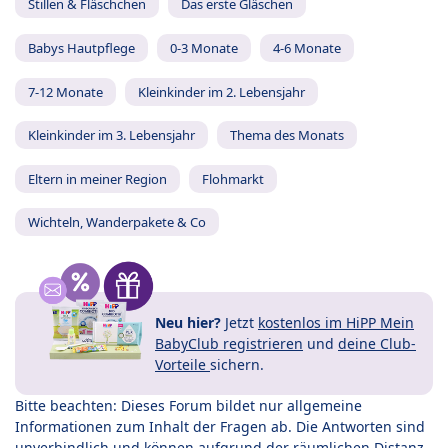
Stillen & Fläschchen
Das erste Gläschen
Babys Hautpflege
0-3 Monate
4-6 Monate
7-12 Monate
Kleinkinder im 2. Lebensjahr
Kleinkinder im 3. Lebensjahr
Thema des Monats
Eltern in meiner Region
Flohmarkt
Wichteln, Wanderpakete & Co
Neu hier?
Jetzt
kostenlos im HiPP Mein
BabyClub registrieren
und
deine Club-
Vorteile
sichern.
Bitte beachten: Dieses Forum bildet nur allgemeine
Informationen zum Inhalt der Fragen ab. Die Antworten sind
unverbindlich und können aufgrund der räumlichen Distanz