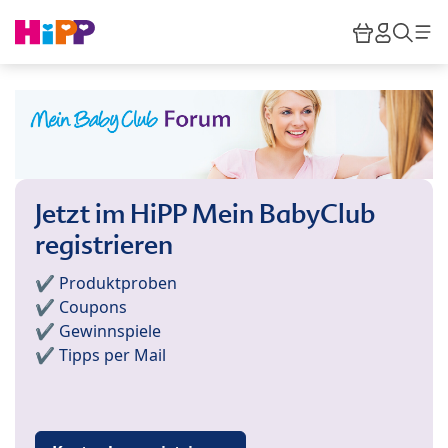
Skip to main content
Warenkor
HiPP M
Such
Jetzt im HiPP Mein BabyClub
registrieren
✔️ Produktproben
✔️ Coupons
✔️ Gewinnspiele
✔️ Tipps per Mail