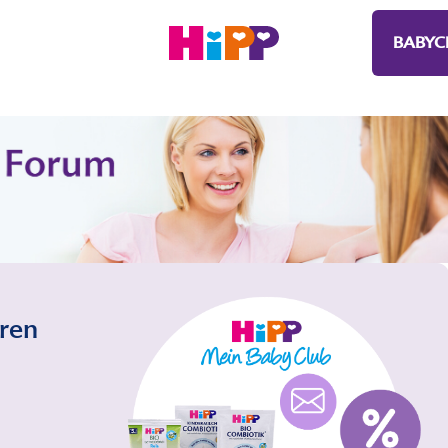
BABYC
eren