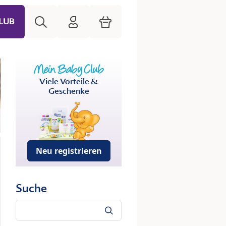
Suche
HiPP Mein Babyclub
Warenkorb
LUB
Viele Vorteile &
Geschenke
Neu registrieren
Suche
Suche