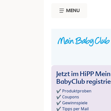
Skip to main content
MENU
Jetzt im HiPP Mein
BabyClub registri
✔️ Produktproben
✔️ Coupons
✔️ Gewinnspiele
✔️ Tipps per Mail