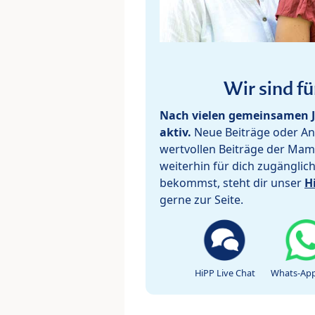
Wir sind fü
Nach vielen gemeinsamen J
aktiv.
Neue Beiträge oder Ant
wertvollen Beiträge der Mam
weiterhin für dich zugänglic
bekommst, steht dir unser
H
gerne zur Seite.
HiPP Live Chat
Whats-App