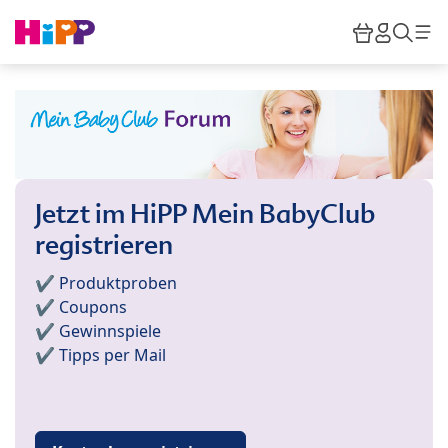
Skip to main content
Warenkor
HiPP M
Such
Jetzt im HiPP Mein BabyClub
registrieren
✔️ Produktproben
✔️ Coupons
✔️ Gewinnspiele
✔️ Tipps per Mail