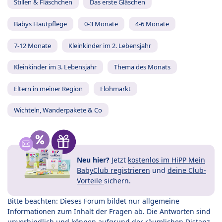
Stillen & Fläschchen
Das erste Gläschen
Babys Hautpflege
0-3 Monate
4-6 Monate
7-12 Monate
Kleinkinder im 2. Lebensjahr
Kleinkinder im 3. Lebensjahr
Thema des Monats
Eltern in meiner Region
Flohmarkt
Wichteln, Wanderpakete & Co
Neu hier?
Jetzt
kostenlos im HiPP Mein
BabyClub registrieren
und
deine Club-
Vorteile
sichern.
Bitte beachten: Dieses Forum bildet nur allgemeine
Informationen zum Inhalt der Fragen ab. Die Antworten sind
unverbindlich und können aufgrund der räumlichen Distanz