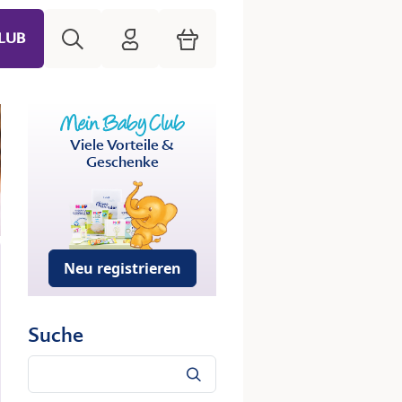
Suche
HiPP Mein Babyclub
Warenkorb
LUB
Viele Vorteile &
Geschenke
Neu registrieren
Suche
Suche