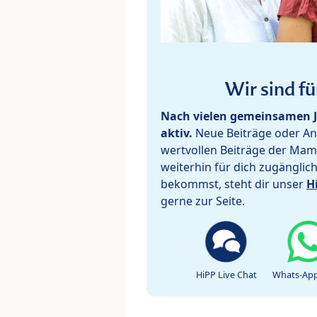
Wir sind fü
Nach vielen gemeinsamen J
aktiv.
Neue Beiträge oder Ant
wertvollen Beiträge der Mam
weiterhin für dich zugänglic
bekommst, steht dir unser
H
gerne zur Seite.
HiPP Live Chat
Whats-App