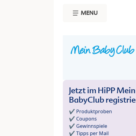
Skip to main content
MENU
Jetzt im HiPP Mein
BabyClub registri
✔️ Produktproben
✔️ Coupons
✔️ Gewinnspiele
✔️ Tipps per Mail