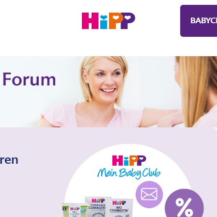
BABYC
eren