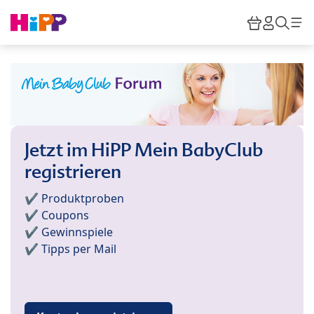
Skip to main content
Warenkor
HiPP M
Such
Jetzt im HiPP Mein BabyClub
registrieren
✔️ Produktproben
✔️ Coupons
✔️ Gewinnspiele
✔️ Tipps per Mail