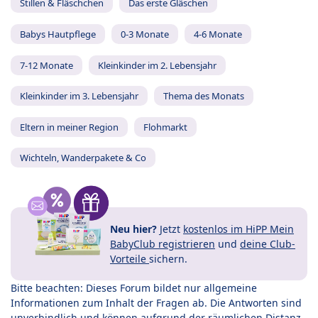
Stillen & Fläschchen
Das erste Gläschen
Babys Hautpflege
0-3 Monate
4-6 Monate
7-12 Monate
Kleinkinder im 2. Lebensjahr
Kleinkinder im 3. Lebensjahr
Thema des Monats
Eltern in meiner Region
Flohmarkt
Wichteln, Wanderpakete & Co
Neu hier?
Jetzt
kostenlos im HiPP Mein
BabyClub registrieren
und
deine Club-
Vorteile
sichern.
Bitte beachten: Dieses Forum bildet nur allgemeine
Informationen zum Inhalt der Fragen ab. Die Antworten sind
unverbindlich und können aufgrund der räumlichen Distanz