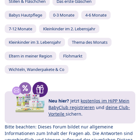
Stillen & Fläschchen
Das erste Gläschen
Babys Hautpflege
0-3 Monate
4-6 Monate
7-12 Monate
Kleinkinder im 2. Lebensjahr
Kleinkinder im 3. Lebensjahr
Thema des Monats
Eltern in meiner Region
Flohmarkt
Wichteln, Wanderpakete & Co
Neu hier?
Jetzt
kostenlos im HiPP Mein
BabyClub registrieren
und
deine Club-
Vorteile
sichern.
Bitte beachten: Dieses Forum bildet nur allgemeine
Informationen zum Inhalt der Fragen ab. Die Antworten sind
unverbindlich und können aufgrund der räumlichen Distanz