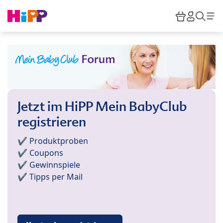
Skip to main content
Warenkor
HiPP M
Such
Jetzt im HiPP Mein BabyClub
registrieren
✔️ Produktproben
✔️ Coupons
✔️ Gewinnspiele
✔️ Tipps per Mail