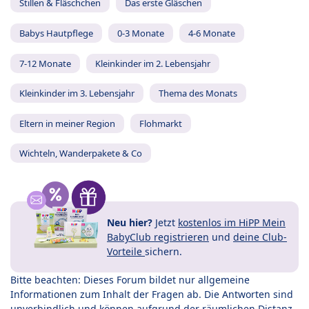
Stillen & Fläschchen
Das erste Gläschen
Babys Hautpflege
0-3 Monate
4-6 Monate
7-12 Monate
Kleinkinder im 2. Lebensjahr
Kleinkinder im 3. Lebensjahr
Thema des Monats
Eltern in meiner Region
Flohmarkt
Wichteln, Wanderpakete & Co
Neu hier?
Jetzt
kostenlos im HiPP Mein
BabyClub registrieren
und
deine Club-
Vorteile
sichern.
Bitte beachten: Dieses Forum bildet nur allgemeine
Informationen zum Inhalt der Fragen ab. Die Antworten sind
unverbindlich und können aufgrund der räumlichen Distanz