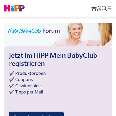
Skip to main content
Warenkor
HiPP M
Such
Jetzt im HiPP Mein BabyClub
registrieren
✔️ Produktproben
✔️ Coupons
✔️ Gewinnspiele
✔️ Tipps per Mail