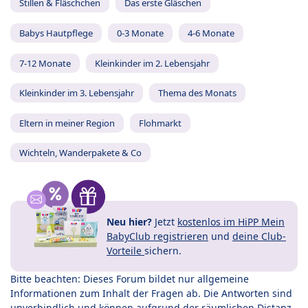
Stillen & Fläschchen
Das erste Gläschen
Babys Hautpflege
0-3 Monate
4-6 Monate
7-12 Monate
Kleinkinder im 2. Lebensjahr
Kleinkinder im 3. Lebensjahr
Thema des Monats
Eltern in meiner Region
Flohmarkt
Wichteln, Wanderpakete & Co
Neu hier?
Jetzt
kostenlos im HiPP Mein
BabyClub registrieren
und
deine Club-
Vorteile
sichern.
Bitte beachten: Dieses Forum bildet nur allgemeine
Informationen zum Inhalt der Fragen ab. Die Antworten sind
unverbindlich und können aufgrund der räumlichen Distanz