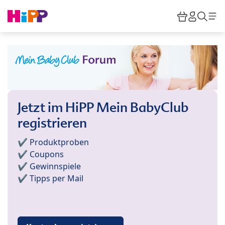
Skip to main content
Warenkor
HiPP M
Such
Jetzt im HiPP Mein BabyClub
registrieren
✔️ Produktproben
✔️ Coupons
✔️ Gewinnspiele
✔️ Tipps per Mail