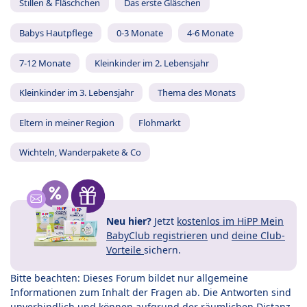
Stillen & Fläschchen
Das erste Gläschen
Babys Hautpflege
0-3 Monate
4-6 Monate
7-12 Monate
Kleinkinder im 2. Lebensjahr
Kleinkinder im 3. Lebensjahr
Thema des Monats
Eltern in meiner Region
Flohmarkt
Wichteln, Wanderpakete & Co
Neu hier?
Jetzt
kostenlos im HiPP Mein
BabyClub registrieren
und
deine Club-
Vorteile
sichern.
Bitte beachten: Dieses Forum bildet nur allgemeine
Informationen zum Inhalt der Fragen ab. Die Antworten sind
unverbindlich und können aufgrund der räumlichen Distanz