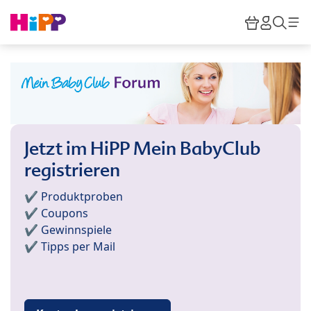
Skip to main content
Warenkor
HiPP M
Such
Jetzt im HiPP Mein BabyClub
registrieren
✔️ Produktproben
✔️ Coupons
✔️ Gewinnspiele
✔️ Tipps per Mail