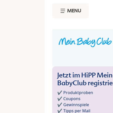
Skip to main content
MENU
Jetzt im HiPP Mein
BabyClub registri
✔️ Produktproben
✔️ Coupons
✔️ Gewinnspiele
✔️ Tipps per Mail