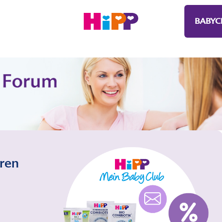
BABYC
eren