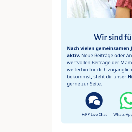
Wir sind fü
Nach vielen gemeinsamen J
aktiv.
Neue Beiträge oder Ant
wertvollen Beiträge der Mam
weiterhin für dich zugänglic
bekommst, steht dir unser
H
gerne zur Seite.
HiPP Live Chat
Whats-App