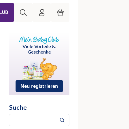
Suche
HiPP Mein Babyclub
Warenkorb
LUB
Viele Vorteile &
Geschenke
Neu registrieren
Suche
Suche