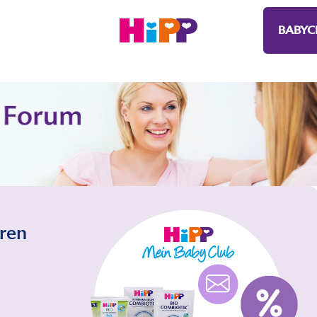
BABYC
eren