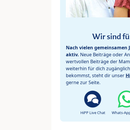
Wir sind fü
Nach vielen gemeinsamen J
aktiv.
Neue Beiträge oder Ant
wertvollen Beiträge der Mam
weiterhin für dich zugänglic
bekommst, steht dir unser
H
gerne zur Seite.
HiPP Live Chat
Whats-App