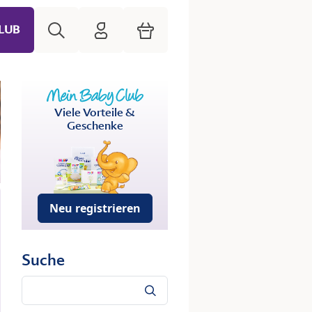
Suche
HiPP Mein Babyclub
Warenkorb
LUB
Viele Vorteile &
Geschenke
Neu registrieren
Suche
Suche