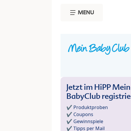
Skip to main content
MENU
Jetzt im HiPP Mein
BabyClub registri
✔️ Produktproben
✔️ Coupons
✔️ Gewinnspiele
✔️ Tipps per Mail