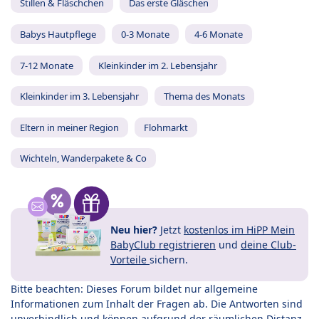
Stillen & Fläschchen
Das erste Gläschen
Babys Hautpflege
0-3 Monate
4-6 Monate
7-12 Monate
Kleinkinder im 2. Lebensjahr
Kleinkinder im 3. Lebensjahr
Thema des Monats
Eltern in meiner Region
Flohmarkt
Wichteln, Wanderpakete & Co
Neu hier?
Jetzt
kostenlos im HiPP Mein
BabyClub registrieren
und
deine Club-
Vorteile
sichern.
Bitte beachten: Dieses Forum bildet nur allgemeine
Informationen zum Inhalt der Fragen ab. Die Antworten sind
unverbindlich und können aufgrund der räumlichen Distanz