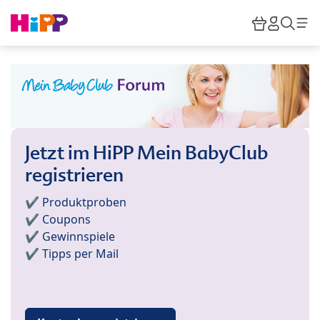
Skip to main content
Warenkor
HiPP M
Such
Jetzt im HiPP Mein BabyClub
registrieren
✔️ Produktproben
✔️ Coupons
✔️ Gewinnspiele
✔️ Tipps per Mail