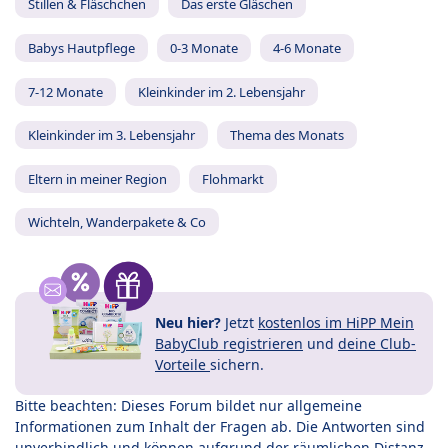
Stillen & Fläschchen
Das erste Gläschen
Babys Hautpflege
0-3 Monate
4-6 Monate
7-12 Monate
Kleinkinder im 2. Lebensjahr
Kleinkinder im 3. Lebensjahr
Thema des Monats
Eltern in meiner Region
Flohmarkt
Wichteln, Wanderpakete & Co
Neu hier?
Jetzt
kostenlos im HiPP Mein
BabyClub registrieren
und
deine Club-
Vorteile
sichern.
Bitte beachten: Dieses Forum bildet nur allgemeine
Informationen zum Inhalt der Fragen ab. Die Antworten sind
unverbindlich und können aufgrund der räumlichen Distanz