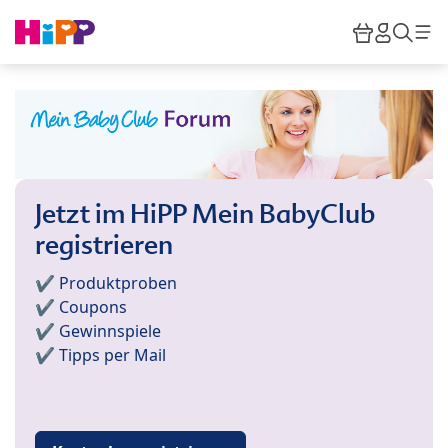
Skip to main content
Warenkor
HiPP M
Such
Jetzt im HiPP Mein BabyClub
registrieren
✔️ Produktproben
✔️ Coupons
✔️ Gewinnspiele
✔️ Tipps per Mail