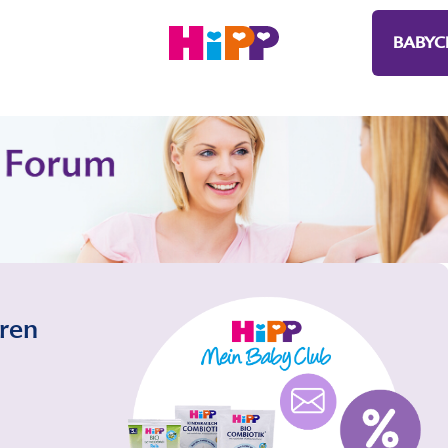
BABYC
eren