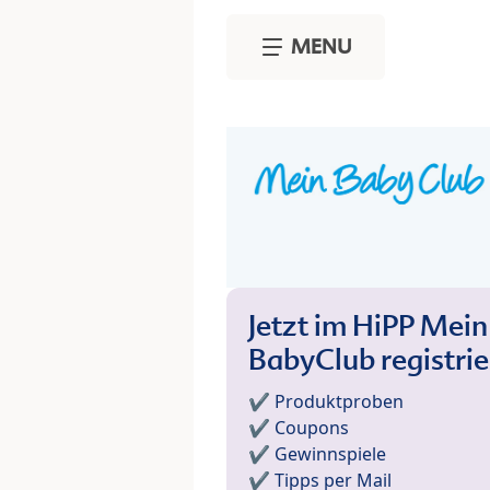
Skip to main content
MENU
Jetzt im HiPP Mein
BabyClub registri
✔️ Produktproben
✔️ Coupons
✔️ Gewinnspiele
✔️ Tipps per Mail