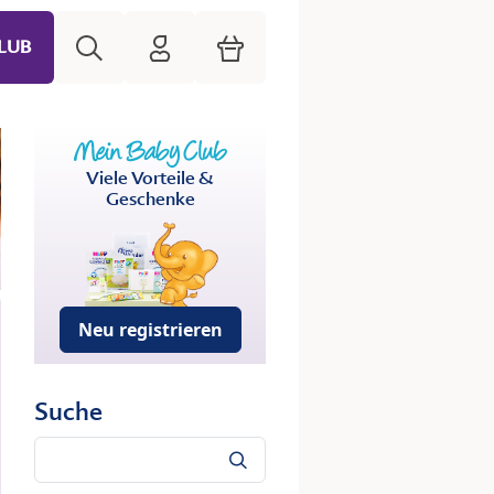
Suche
HiPP Mein Babyclub
Warenkorb
LUB
Viele Vorteile &
Geschenke
Neu registrieren
Suche
Suche