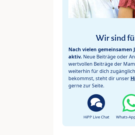
Wir sind fü
Nach vielen gemeinsamen J
aktiv.
Neue Beiträge oder Ant
wertvollen Beiträge der Mam
weiterhin für dich zugänglic
bekommst, steht dir unser
H
gerne zur Seite.
HiPP Live Chat
Whats-App