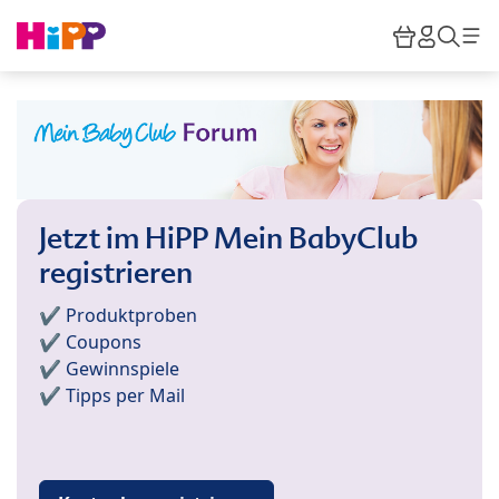
Skip to main content
Warenkor
HiPP M
Such
Jetzt im HiPP Mein BabyClub
registrieren
✔️ Produktproben
✔️ Coupons
✔️ Gewinnspiele
✔️ Tipps per Mail