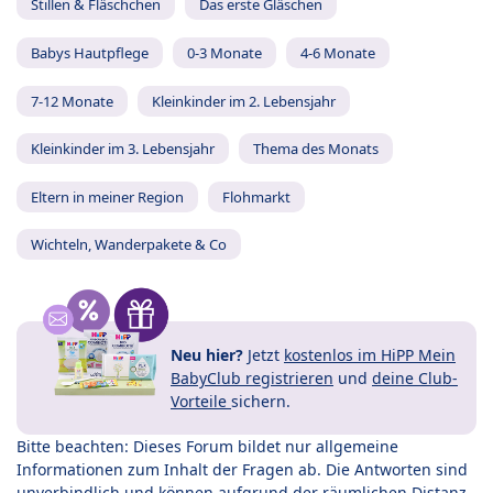
Stillen & Fläschchen
Das erste Gläschen
Babys Hautpflege
0-3 Monate
4-6 Monate
7-12 Monate
Kleinkinder im 2. Lebensjahr
Kleinkinder im 3. Lebensjahr
Thema des Monats
Eltern in meiner Region
Flohmarkt
Wichteln, Wanderpakete & Co
Neu hier?
Jetzt
kostenlos im HiPP Mein
BabyClub registrieren
und
deine Club-
Vorteile
sichern.
Bitte beachten: Dieses Forum bildet nur allgemeine
Informationen zum Inhalt der Fragen ab. Die Antworten sind
unverbindlich und können aufgrund der räumlichen Distanz