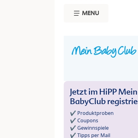
Skip to main content
MENU
Jetzt im HiPP Mein
BabyClub registri
✔️ Produktproben
✔️ Coupons
✔️ Gewinnspiele
✔️ Tipps per Mail