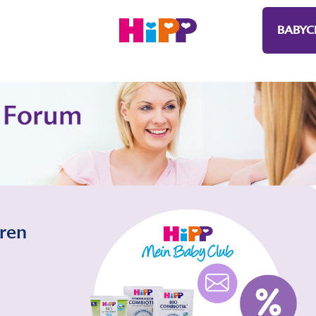
BABYC
eren