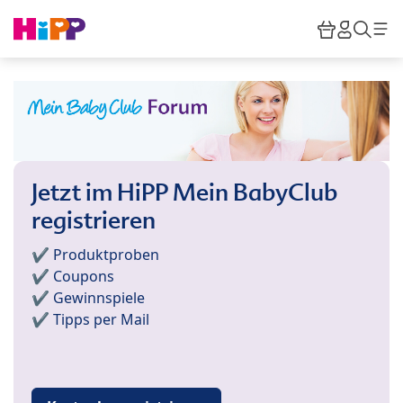
Skip to main content
Warenkor
HiPP M
Such
Jetzt im HiPP Mein BabyClub
registrieren
✔️ Produktproben
✔️ Coupons
✔️ Gewinnspiele
✔️ Tipps per Mail