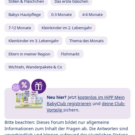
Stillen & Fläschchen
Das erste Gläschen
Babys Hautpflege
0-3 Monate
4-6 Monate
7-12 Monate
Kleinkinder im 2. Lebensjahr
Kleinkinder im 3. Lebensjahr
Thema des Monats
Eltern in meiner Region
Flohmarkt
Wichteln, Wanderpakete & Co
Neu hier?
Jetzt
kostenlos im HiPP Mein
BabyClub registrieren
und
deine Club-
Vorteile
sichern.
Bitte beachten: Dieses Forum bildet nur allgemeine
Informationen zum Inhalt der Fragen ab. Die Antworten sind
unverbindlich und können aufgrund der räumlichen Distanz