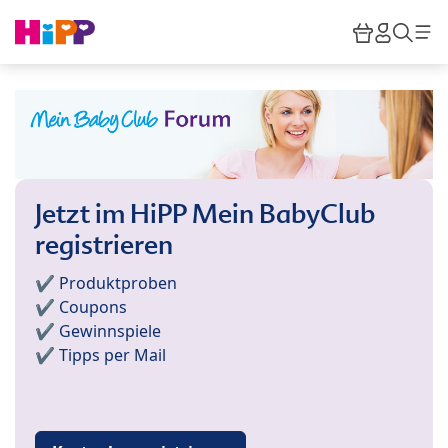
Skip to main content
Warenkor
HiPP M
Such
Jetzt im HiPP Mein BabyClub
registrieren
✔️ Produktproben
✔️ Coupons
✔️ Gewinnspiele
✔️ Tipps per Mail