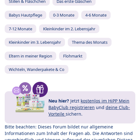
Stillen & Fläschchen
Das erste Gläschen
Babys Hautpflege
0-3 Monate
4-6 Monate
7-12 Monate
Kleinkinder im 2. Lebensjahr
Kleinkinder im 3. Lebensjahr
Thema des Monats
Eltern in meiner Region
Flohmarkt
Wichteln, Wanderpakete & Co
Neu hier?
Jetzt
kostenlos im HiPP Mein
BabyClub registrieren
und
deine Club-
Vorteile
sichern.
Bitte beachten: Dieses Forum bildet nur allgemeine
Informationen zum Inhalt der Fragen ab. Die Antworten sind
unverbindlich und können aufgrund der räumlichen Distanz