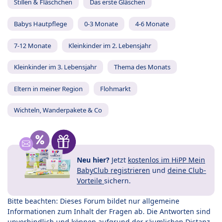
Stillen & Fläschchen
Das erste Gläschen
Babys Hautpflege
0-3 Monate
4-6 Monate
7-12 Monate
Kleinkinder im 2. Lebensjahr
Kleinkinder im 3. Lebensjahr
Thema des Monats
Eltern in meiner Region
Flohmarkt
Wichteln, Wanderpakete & Co
Neu hier?
Jetzt
kostenlos im HiPP Mein
BabyClub registrieren
und
deine Club-
Vorteile
sichern.
Bitte beachten: Dieses Forum bildet nur allgemeine
Informationen zum Inhalt der Fragen ab. Die Antworten sind
unverbindlich und können aufgrund der räumlichen Distanz