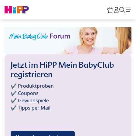
Skip to main content
Warenkor
HiPP M
Such
Jetzt im HiPP Mein BabyClub
registrieren
✔️ Produktproben
✔️ Coupons
✔️ Gewinnspiele
✔️ Tipps per Mail