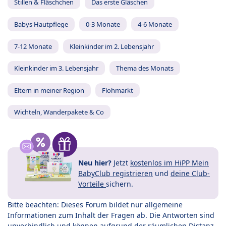
Stillen & Fläschchen
Das erste Gläschen
Babys Hautpflege
0-3 Monate
4-6 Monate
7-12 Monate
Kleinkinder im 2. Lebensjahr
Kleinkinder im 3. Lebensjahr
Thema des Monats
Eltern in meiner Region
Flohmarkt
Wichteln, Wanderpakete & Co
Neu hier?
Jetzt
kostenlos im HiPP Mein
BabyClub registrieren
und
deine Club-
Vorteile
sichern.
Bitte beachten: Dieses Forum bildet nur allgemeine
Informationen zum Inhalt der Fragen ab. Die Antworten sind
unverbindlich und können aufgrund der räumlichen Distanz