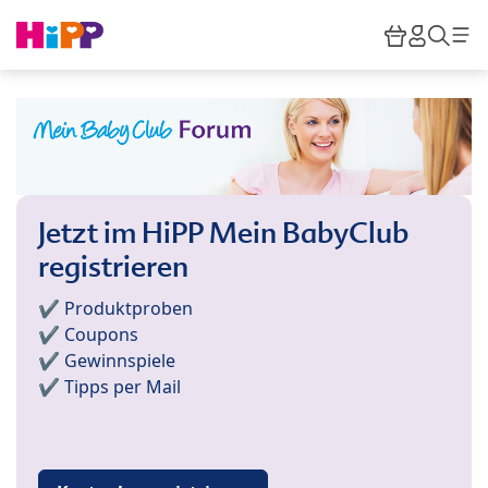
Skip to main content
Warenkor
HiPP M
Such
Jetzt im HiPP Mein BabyClub
registrieren
✔️ Produktproben
✔️ Coupons
✔️ Gewinnspiele
✔️ Tipps per Mail