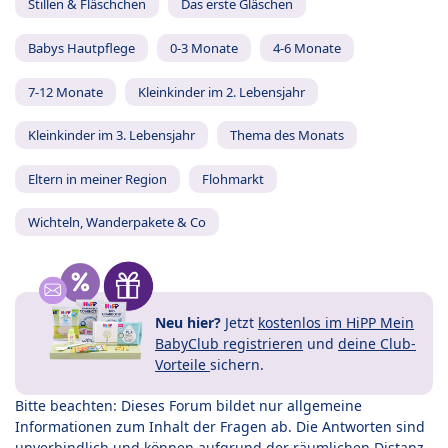
Stillen & Fläschchen
Das erste Gläschen
Babys Hautpflege
0-3 Monate
4-6 Monate
7-12 Monate
Kleinkinder im 2. Lebensjahr
Kleinkinder im 3. Lebensjahr
Thema des Monats
Eltern in meiner Region
Flohmarkt
Wichteln, Wanderpakete & Co
Neu hier?
Jetzt
kostenlos im HiPP Mein
BabyClub registrieren
und
deine Club-
Vorteile
sichern.
Bitte beachten: Dieses Forum bildet nur allgemeine
Informationen zum Inhalt der Fragen ab. Die Antworten sind
unverbindlich und können aufgrund der räumlichen Distanz