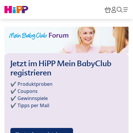
Skip to main content
Warenkor
HiPP M
Such
Jetzt im HiPP Mein BabyClub
registrieren
✔️ Produktproben
✔️ Coupons
✔️ Gewinnspiele
✔️ Tipps per Mail