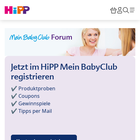
Skip to main content
Warenkor
HiPP M
Such
Jetzt im HiPP Mein BabyClub
registrieren
✔️ Produktproben
✔️ Coupons
✔️ Gewinnspiele
✔️ Tipps per Mail