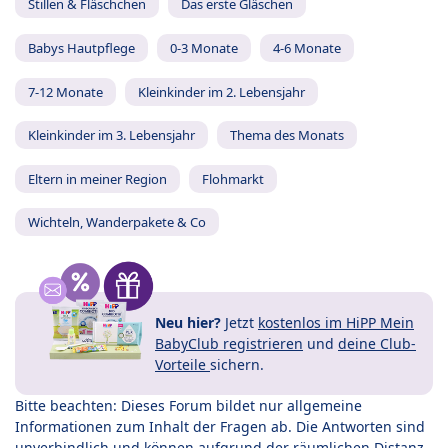
Stillen & Fläschchen
Das erste Gläschen
Babys Hautpflege
0-3 Monate
4-6 Monate
7-12 Monate
Kleinkinder im 2. Lebensjahr
Kleinkinder im 3. Lebensjahr
Thema des Monats
Eltern in meiner Region
Flohmarkt
Wichteln, Wanderpakete & Co
Neu hier?
Jetzt
kostenlos im HiPP Mein
BabyClub registrieren
und
deine Club-
Vorteile
sichern.
Bitte beachten: Dieses Forum bildet nur allgemeine
Informationen zum Inhalt der Fragen ab. Die Antworten sind
unverbindlich und können aufgrund der räumlichen Distanz