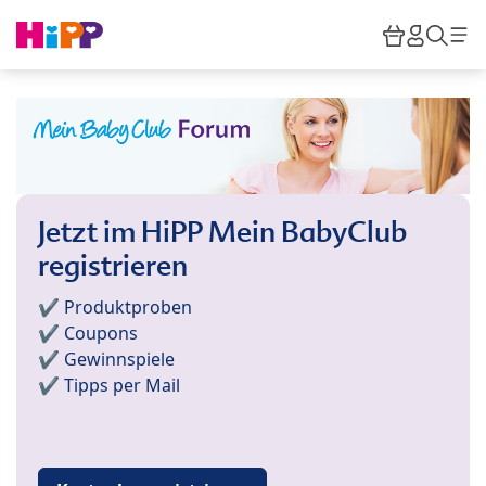
Skip to main content
Warenkor
HiPP M
Such
Jetzt im HiPP Mein BabyClub
registrieren
✔️ Produktproben
✔️ Coupons
✔️ Gewinnspiele
✔️ Tipps per Mail