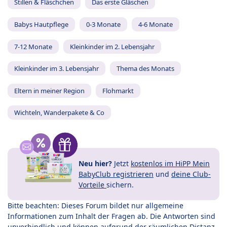
Stillen & Fläschchen
Das erste Gläschen
Babys Hautpflege
0-3 Monate
4-6 Monate
7-12 Monate
Kleinkinder im 2. Lebensjahr
Kleinkinder im 3. Lebensjahr
Thema des Monats
Eltern in meiner Region
Flohmarkt
Wichteln, Wanderpakete & Co
Neu hier?
Jetzt
kostenlos im HiPP Mein
BabyClub registrieren
und
deine Club-
Vorteile
sichern.
Bitte beachten: Dieses Forum bildet nur allgemeine
Informationen zum Inhalt der Fragen ab. Die Antworten sind
unverbindlich und können aufgrund der räumlichen Distanz