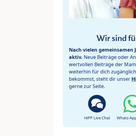
Wir sind fü
Nach vielen gemeinsamen J
aktiv.
Neue Beiträge oder Ant
wertvollen Beiträge der Mam
weiterhin für dich zugänglic
bekommst, steht dir unser
H
gerne zur Seite.
HiPP Live Chat
Whats-App