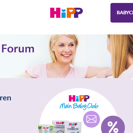
BABYC
eren