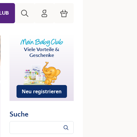
Suche
HiPP Mein Babyclub
Warenkorb
LUB
Viele Vorteile &
Geschenke
Neu registrieren
Suche
Suche