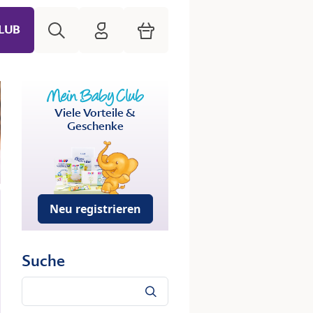
Suche
HiPP Mein Babyclub
Warenkorb
LUB
Viele Vorteile &
Geschenke
Neu registrieren
Suche
Suche