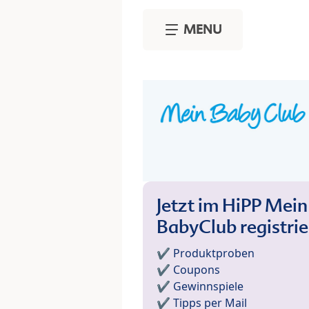
Skip to main content
MENU
Jetzt im HiPP Mein
BabyClub registri
✔️ Produktproben
✔️ Coupons
✔️ Gewinnspiele
✔️ Tipps per Mail