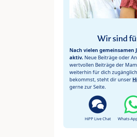
Wir sind fü
Nach vielen gemeinsamen J
aktiv.
Neue Beiträge oder Ant
wertvollen Beiträge der Mam
weiterhin für dich zugänglic
bekommst, steht dir unser
H
gerne zur Seite.
HiPP Live Chat
Whats-App