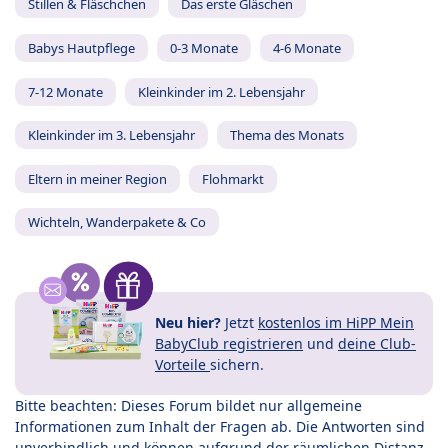
Stillen & Fläschchen
Das erste Gläschen
Babys Hautpflege
0-3 Monate
4-6 Monate
7-12 Monate
Kleinkinder im 2. Lebensjahr
Kleinkinder im 3. Lebensjahr
Thema des Monats
Eltern in meiner Region
Flohmarkt
Wichteln, Wanderpakete & Co
Neu hier?
Jetzt
kostenlos im HiPP Mein
BabyClub registrieren
und
deine Club-
Vorteile
sichern.
Bitte beachten: Dieses Forum bildet nur allgemeine
Informationen zum Inhalt der Fragen ab. Die Antworten sind
unverbindlich und können aufgrund der räumlichen Distanz