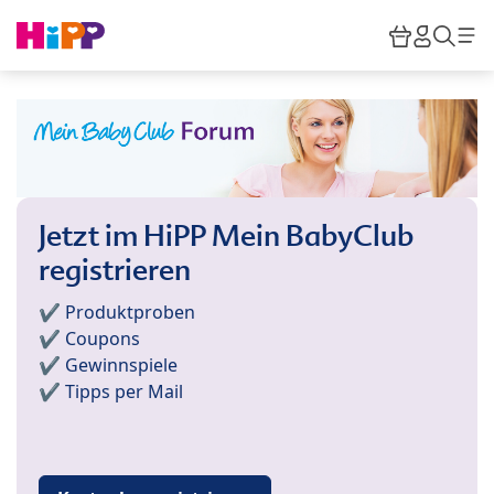
Skip to main content
Warenkor
HiPP M
Such
Jetzt im HiPP Mein BabyClub
registrieren
✔️ Produktproben
✔️ Coupons
✔️ Gewinnspiele
✔️ Tipps per Mail