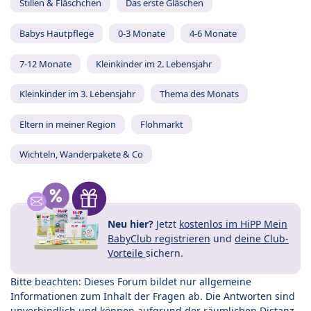
Stillen & Fläschchen
Das erste Gläschen
Babys Hautpflege
0-3 Monate
4-6 Monate
7-12 Monate
Kleinkinder im 2. Lebensjahr
Kleinkinder im 3. Lebensjahr
Thema des Monats
Eltern in meiner Region
Flohmarkt
Wichteln, Wanderpakete & Co
Neu hier?
Jetzt
kostenlos im HiPP Mein
BabyClub registrieren
und
deine Club-
Vorteile
sichern.
Bitte beachten: Dieses Forum bildet nur allgemeine
Informationen zum Inhalt der Fragen ab. Die Antworten sind
unverbindlich und können aufgrund der räumlichen Distanz