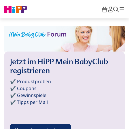
Skip to main content
Warenkor
HiPP M
Such
Jetzt im HiPP Mein BabyClub
registrieren
✔️ Produktproben
✔️ Coupons
✔️ Gewinnspiele
✔️ Tipps per Mail