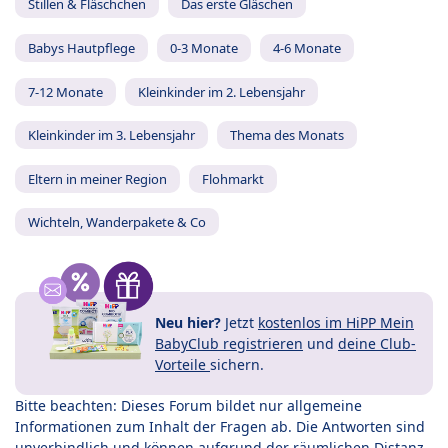
Stillen & Fläschchen
Das erste Gläschen
Babys Hautpflege
0-3 Monate
4-6 Monate
7-12 Monate
Kleinkinder im 2. Lebensjahr
Kleinkinder im 3. Lebensjahr
Thema des Monats
Eltern in meiner Region
Flohmarkt
Wichteln, Wanderpakete & Co
Neu hier?
Jetzt
kostenlos im HiPP Mein
BabyClub registrieren
und
deine Club-
Vorteile
sichern.
Bitte beachten: Dieses Forum bildet nur allgemeine
Informationen zum Inhalt der Fragen ab. Die Antworten sind
unverbindlich und können aufgrund der räumlichen Distanz