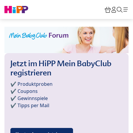
Skip to main content
Warenkor
HiPP M
Such
Jetzt im HiPP Mein BabyClub
registrieren
✔️ Produktproben
✔️ Coupons
✔️ Gewinnspiele
✔️ Tipps per Mail