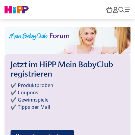
Skip to main content
Warenkor
HiPP M
Such
Jetzt im HiPP Mein BabyClub
registrieren
✔️ Produktproben
✔️ Coupons
✔️ Gewinnspiele
✔️ Tipps per Mail