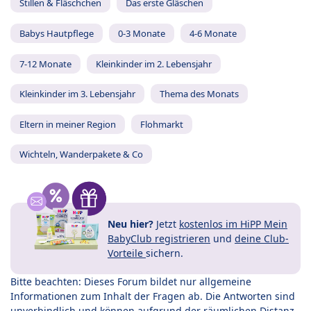
Stillen & Fläschchen
Das erste Gläschen
Babys Hautpflege
0-3 Monate
4-6 Monate
7-12 Monate
Kleinkinder im 2. Lebensjahr
Kleinkinder im 3. Lebensjahr
Thema des Monats
Eltern in meiner Region
Flohmarkt
Wichteln, Wanderpakete & Co
Neu hier?
Jetzt
kostenlos im HiPP Mein
BabyClub registrieren
und
deine Club-
Vorteile
sichern.
Bitte beachten: Dieses Forum bildet nur allgemeine
Informationen zum Inhalt der Fragen ab. Die Antworten sind
unverbindlich und können aufgrund der räumlichen Distanz