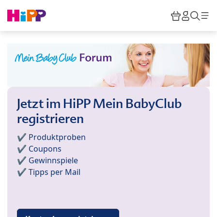
Skip to main content
Warenkor
HiPP M
Such
Jetzt im HiPP Mein BabyClub
registrieren
✔️ Produktproben
✔️ Coupons
✔️ Gewinnspiele
✔️ Tipps per Mail