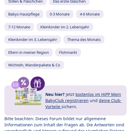
Stillen & Fläschchen
Das erste Gläschen
Babys Hautpflege
0-3 Monate
4-6 Monate
7-12 Monate
Kleinkinder im 2. Lebensjahr
Kleinkinder im 3. Lebensjahr
Thema des Monats
Eltern in meiner Region
Flohmarkt
Wichteln, Wanderpakete & Co
Neu hier?
Jetzt
kostenlos im HiPP Mein
BabyClub registrieren
und
deine Club-
Vorteile
sichern.
Bitte beachten: Dieses Forum bildet nur allgemeine
Informationen zum Inhalt der Fragen ab. Die Antworten sind
unverbindlich und können aufgrund der räumlichen Distanz