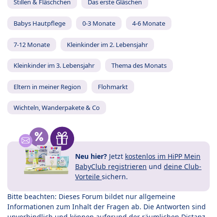
Stillen & Fläschchen
Das erste Gläschen
Babys Hautpflege
0-3 Monate
4-6 Monate
7-12 Monate
Kleinkinder im 2. Lebensjahr
Kleinkinder im 3. Lebensjahr
Thema des Monats
Eltern in meiner Region
Flohmarkt
Wichteln, Wanderpakete & Co
Neu hier?
Jetzt
kostenlos im HiPP Mein
BabyClub registrieren
und
deine Club-
Vorteile
sichern.
Bitte beachten: Dieses Forum bildet nur allgemeine
Informationen zum Inhalt der Fragen ab. Die Antworten sind
unverbindlich und können aufgrund der räumlichen Distanz