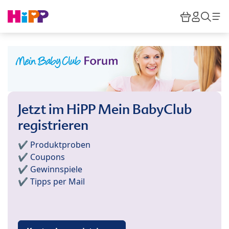
Skip to main content
Warenkor
HiPP M
Such
Jetzt im HiPP Mein BabyClub
registrieren
✔️ Produktproben
✔️ Coupons
✔️ Gewinnspiele
✔️ Tipps per Mail