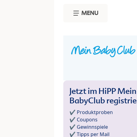
Skip to main content
MENU
Jetzt im HiPP Mein
BabyClub registri
✔️ Produktproben
✔️ Coupons
✔️ Gewinnspiele
✔️ Tipps per Mail