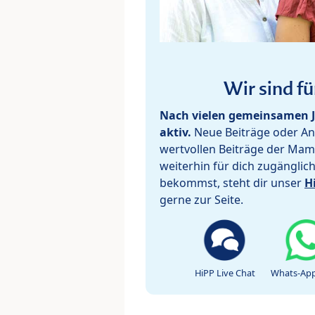
Wir sind fü
Nach vielen gemeinsamen J
aktiv.
Neue Beiträge oder Ant
wertvollen Beiträge der Mam
weiterhin für dich zugänglic
bekommst, steht dir unser
H
gerne zur Seite.
HiPP Live Chat
Whats-App