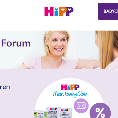
BABYC
eren