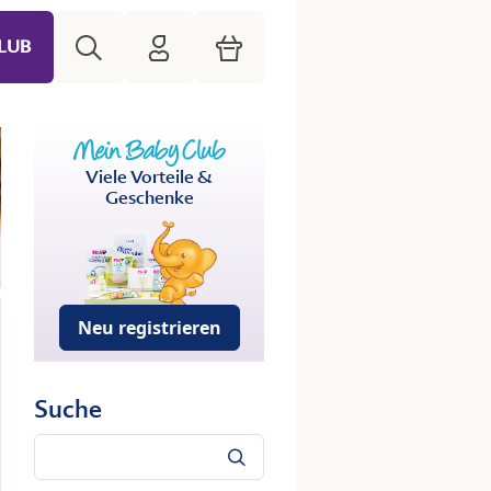
Suche
HiPP Mein Babyclub
Warenkorb
LUB
Viele Vorteile &
Geschenke
Neu registrieren
Suche
Suche