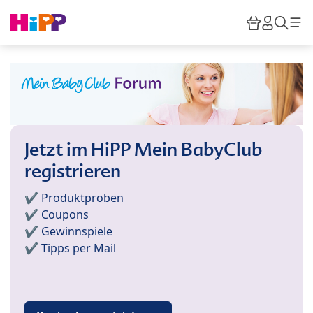
Skip to main content
Warenkor
HiPP M
Such
Jetzt im HiPP Mein BabyClub
registrieren
✔️ Produktproben
✔️ Coupons
✔️ Gewinnspiele
✔️ Tipps per Mail