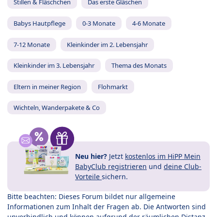
Stillen & Fläschchen
Das erste Gläschen
Babys Hautpflege
0-3 Monate
4-6 Monate
7-12 Monate
Kleinkinder im 2. Lebensjahr
Kleinkinder im 3. Lebensjahr
Thema des Monats
Eltern in meiner Region
Flohmarkt
Wichteln, Wanderpakete & Co
Neu hier?
Jetzt
kostenlos im HiPP Mein
BabyClub registrieren
und
deine Club-
Vorteile
sichern.
Bitte beachten: Dieses Forum bildet nur allgemeine
Informationen zum Inhalt der Fragen ab. Die Antworten sind
unverbindlich und können aufgrund der räumlichen Distanz