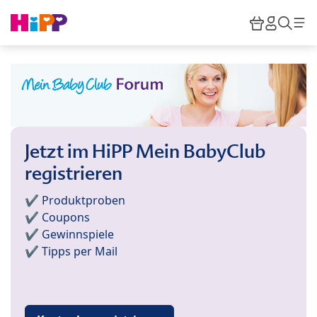
Skip to main content
Warenkor
HiPP M
Such
Jetzt im HiPP Mein BabyClub
registrieren
✔️ Produktproben
✔️ Coupons
✔️ Gewinnspiele
✔️ Tipps per Mail