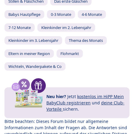
Stillen & Fläschchen
Das erste Gläschen
Babys Hautpflege
0-3 Monate
4-6 Monate
7-12 Monate
Kleinkinder im 2. Lebensjahr
Kleinkinder im 3. Lebensjahr
Thema des Monats
Eltern in meiner Region
Flohmarkt
Wichteln, Wanderpakete & Co
Neu hier?
Jetzt
kostenlos im HiPP Mein
BabyClub registrieren
und
deine Club-
Vorteile
sichern.
Bitte beachten: Dieses Forum bildet nur allgemeine
Informationen zum Inhalt der Fragen ab. Die Antworten sind
unverbindlich und können aufgrund der räumlichen Distanz