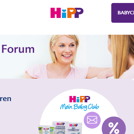
BABYC
eren