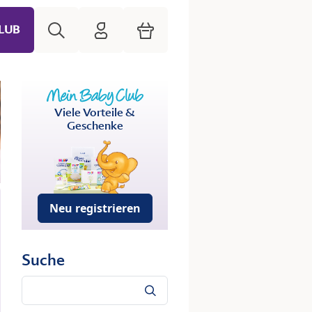
Suche
HiPP Mein Babyclub
Warenkorb
LUB
Viele Vorteile &
Geschenke
Neu registrieren
Suche
Suche