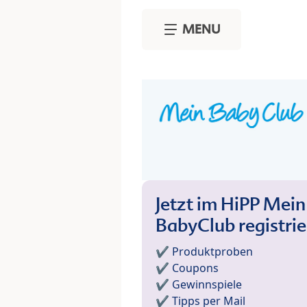
Skip to main content
MENU
Jetzt im HiPP Mein
BabyClub registri
✔️ Produktproben
✔️ Coupons
✔️ Gewinnspiele
✔️ Tipps per Mail