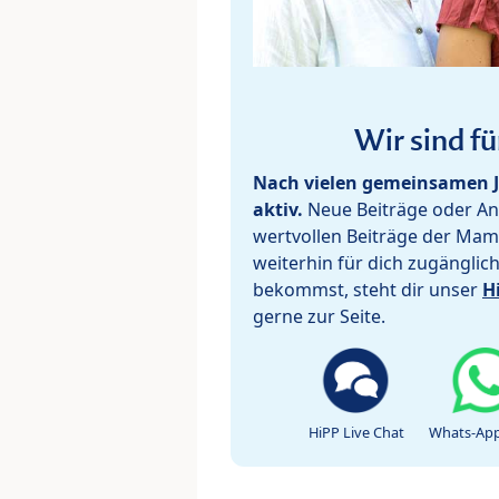
Wir sind fü
Nach vielen gemeinsamen J
aktiv.
Neue Beiträge oder Ant
wertvollen Beiträge der Mam
weiterhin für dich zugänglic
bekommst, steht dir unser
H
gerne zur Seite.
HiPP Live Chat
Whats-App